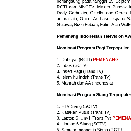
berlangsung pada tanggal 15 Septemb
RCTI dan MNCTV. Malam Puncak Ind
Dedy Corbuzier, Gisella, dan Omes. 
antara lain, Once, Ari Laso, Isyana Sa
Gutawa, Rizki Febian, Fatin, Alan Walke
Pemenang Indonesian Television Aw
Nominasi Program Pagi Terpopuler
1. Dahsyat (RCTI)
PEMENANG
2. Inbox (SCTV)
3. Insert Pagi (Trans Tv)
4. Islam Itu Indah (Trans Tv)
5. Mamah dan AA (Indonesia)
Nominasi Program Siang Terpopule
1. FTV Siang (SCTV)
2. Katakan Putus (Trans Tv)
3. Laptop Si Unyil (Trans Tv)
PEMEN
4. Liputan 6 Siang (SCTV)
5. Seputar Indonesia Siang (RCTI)