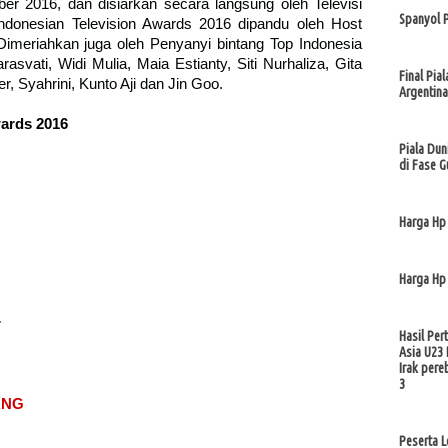
er 2016, dan disiarkan secara langsung oleh Televisi
Spanyol 
onesian Television Awards 2016 dipandu oleh Host
Dimeriahkan juga oleh Penyanyi bintang Top Indonesia
rasvati, Widi Mulia, Maia Estianty, Siti Nurhaliza, Gita
Final Pia
r, Syahrini, Kunto Aji dan Jin Goo.
Argentina
ards 2016
Piala Du
di Fase G
Harga Hp
Harga Hp
r
Hasil Per
Asia U23 
Irak pere
3
ANG
Peserta 