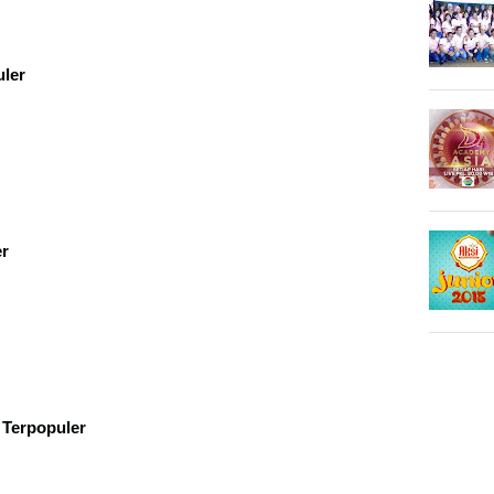
uler
er
Terpopuler