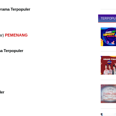
rama Terpopuler
TERPOPU
ar)
PEMENANG
a Terpopuler
ler