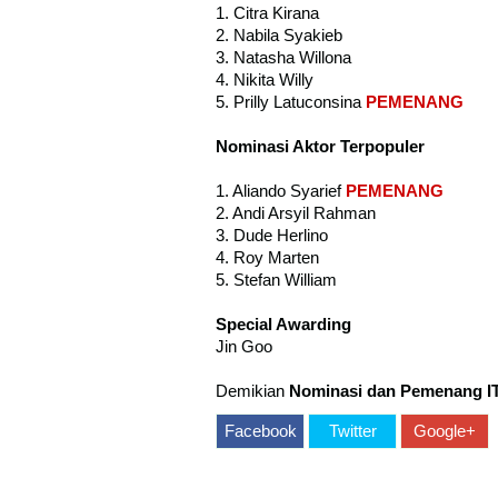
1. Citra Kirana
2. Nabila Syakieb
3. Natasha Willona
4. Nikita Willy
5. Prilly Latuconsina
PEMENANG
Nominasi Aktor Terpopuler
1. Aliando Syarief
PEMENANG
2. Andi Arsyil Rahman
3. Dude Herlino
4. Roy Marten
5. Stefan William
Special Awarding
Jin Goo
Demikian
Nominasi dan Pemenang IT
Facebook
Twitter
Google+