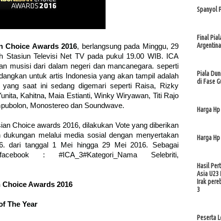
Spanyol 
Final Pia
Argentina
n Choice Awards 2016
, berlangsung pada Minggu, 29
eh Stasiun Televisi Net TV pada pukul 19.00 WIB. ICA
an musisi dari dalam negeri dan mancanegara. seperti
Piala Du
angkan untuk artis Indonesia yang akan tampil adalah
di Fase G
s yang saat ini sedang digemari seperti Raisa, Rizky
nita, Kahitna, Maia Estianti, Winky Wiryawan, Titi Rajo
ampubolon, Monostereo dan Soundwave.
Harga Hp
n Choice awards 2016, dilakukan Vote yang diberikan
 dukungan melalui media sosial dengan menyertakan
Harga Hp
6. dari tanggal 1 Mei hingga 29 Mei 2016. Sebagai
ebook : #ICA_3#Kategori_Nama Selebriti,
Hasil Per
Asia U23 
Irak pere
 Choice Awards 2016
3
of The Year
Peserta 