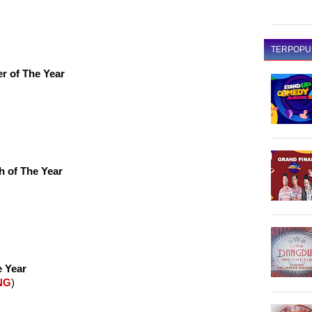
TERPOPU
r of The Year
h of The Year
e Year
NG
)