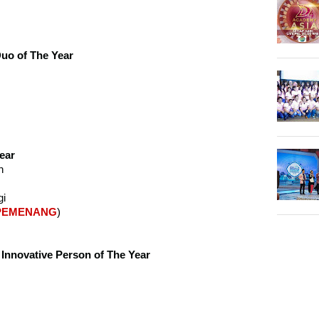
uo of The Year
ear
h
gi
PEMENANG
)
 Innovative Person of The Year