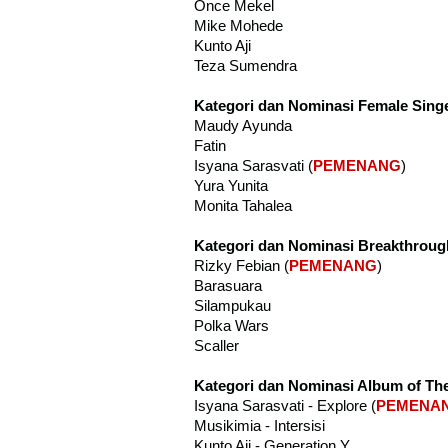
Once Mekel
Mike Mohede
Kunto Aji
Teza Sumendra
Kategori dan Nominasi Female Singe
Maudy Ayunda
Fatin
Isyana Sarasvati (
PEMENANG
)
Yura Yunita
Monita Tahalea
Kategori dan Nominasi Breakthroug
Rizky Febian (
PEMENANG
)
Barasuara
Silampukau
Polka Wars
Scaller
Kategori dan Nominasi Album of Th
Isyana Sarasvati - Explore (
PEMENA
Musikimia - Intersisi
Kunto Aji - Generation Y