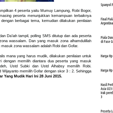
Spanyol 
mpilkan 4 peserta yaitu Mumuy Lampung, Robi Bogor,
-masing peserta menunjukkan kemampuan terbaiknya
Final Pia
engan berbagai tema, kemudian dilakukan penilaian
Argentina
an Da'iah tampil, polling SMS ditutup dan ada peserta
Piala Du
 zona wassalam. Dan yang masuk zona alhamdulillah
di Fase G
 masuk zona wassalam adalah Robi dan Gofar.
alis mana yang harus mudik, dilakukan penilaian untuk
Harga Hp
ri dengan memilih diantara dua peserta yang masuk
eh, Ustd Subki dan Ustd Alhabsy memilih Robi.
Harga Hp
ijayanto memilih Gofar dengan skor 3 : 2. Sehingga
ar Yang Mudik Hari Ini 28 Juni 2015.
Hasil Per
Asia U23 
Irak pere
3
Peserta 