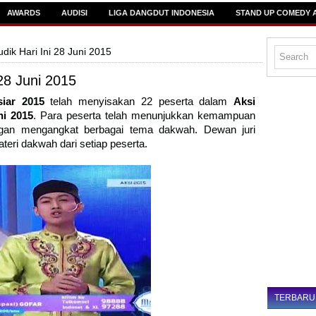
AWARDS
AUDISI
LIGA DANGDUT INDONESIA
STAND UP COMEDY 
dik Hari Ini 28 Juni 2015
 28 Juni 2015
siar 2015
telah menyisakan 22 peserta dalam
Aksi
ni 2015
. Para peserta telah menunjukkan kemampuan
ngan mengangkat berbagai tema dakwah. Dewan juri
ateri dakwah dari setiap peserta.
TERBARU