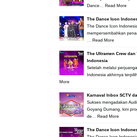
Dance…
Read More
The Dance Icon Indones
The Dance Icon Indonesia
mempersembahkan penampi
…
Read More
The Ultramen Crew dan
Indonesia
Setelah melalui perjuan
Indonesia akhirnya terpi
More
Karnaval Inbox SCTV da
Sukses mengadakan Audis
Goyang Dumang, kini pro
de…
Read More
The Dance Icon Indonesi
The Dance Icon Indonesi