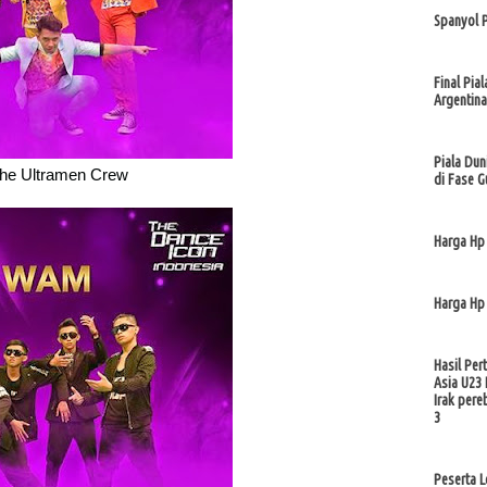
Spanyol 
Final Pia
Argentina
Piala Du
he Ultramen Crew
di Fase G
Harga Hp
Harga Hp
Hasil Per
Asia U23 
Irak pere
3
Peserta 