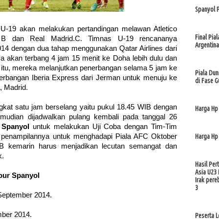
Spanyol 
 U-19 akan melakukan pertandingan melawan Atletico
Final Pia
a B dan Real Madrid.C. Timnas U-19 rencananya
Argentina
14 dengan dua tahap menggunakan Qatar Airlines dari
a akan terbang 4 jam 15 menit ke Doha lebih dulu dan
h itu, mereka melanjutkan penerbangan selama 5 jam ke
Piala Du
rbangan Iberia Express dari Jerman untuk menuju ke
di Fase G
, Madrid.
kat satu jam berselang yaitu pukul 18.45 WIB dengan
Harga Hp
mudian dijadwalkan pulang kembali pada tanggal 26
r Spanyol
untuk melakukan Uji Coba dengan Tim-Tim
penampilannya untuk menghadapi Piala AFC Oktober
Harga Hp
B kemarin harus menjadikan lecutan semangat dan
k.
Hasil Per
Asia U23 
our Spanyol
Irak pere
3
 September 2014.
mber 2014.
Peserta 